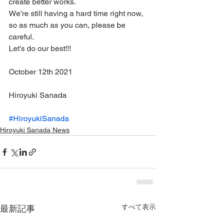
create better works.
We’re still having a hard time right now, 
so as much as you can, please be 
careful.
Let’s do our best!!!
October 12th 2021
Hiroyuki Sanada
#HiroyukiSanada
Hiroyuki Sanada News
すべて表示
最新記事