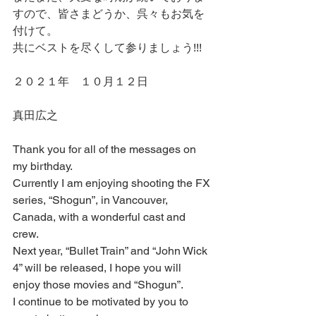
すので、皆さまどうか、呉々もお気を
付けて。
共にベストを尽くして参りましょう!!!
２０２１年　１０月１２日
真田広之
Thank you for all of the messages on 
my birthday.
Currently I am enjoying shooting the FX 
series, “Shogun”, in Vancouver, 
Canada, with a wonderful cast and 
crew.
Next year, “Bullet Train” and “John Wick 
4” will be released, I hope you will 
enjoy those movies and “Shogun”.
I continue to be motivated by you to 