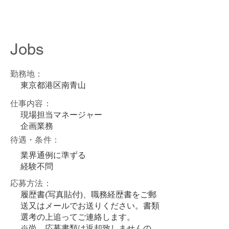
axon entertainment inc.
Jobs
勤務地：
東京都港区南青山
​仕事内容：
現場担当マネージャー
企画業務
待遇・条件：
業界通例に準ずる
経験不問
応募方法：
履歴書(写真貼付)、職務経歴書をご郵
送又はメールでお送りください。書類
選考の上追ってご連絡します。
※尚、応募書類は返却致しませんの