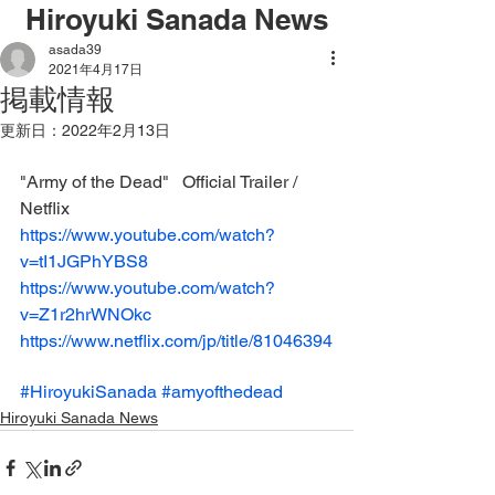
Hiroyuki Sanada News
asada39
2021年4月17日
掲載情報
更新日：
2022年2月13日
"Army of the Dead"   Official Trailer / 
Netflix
https://www.youtube.com/watch?
v=tI1JGPhYBS8
https://www.youtube.com/watch?
v=Z1r2hrWNOkc
https://www.netflix.com/jp/title/81046394
#HiroyukiSanada
#amyofthedead
Hiroyuki Sanada News