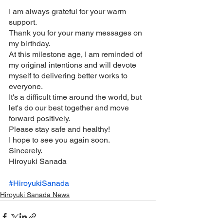
I am always grateful for your warm 
support.
Thank you for your many messages on 
my birthday.
At this milestone age, I am reminded of 
my original intentions and will devote 
myself to delivering better works to 
everyone.
It's a difficult time around the world, but 
let's do our best together and move 
forward positively.
Please stay safe and healthy!
I hope to see you again soon.
Sincerely.
Hiroyuki Sanada
#HiroyukiSanada
Hiroyuki Sanada News